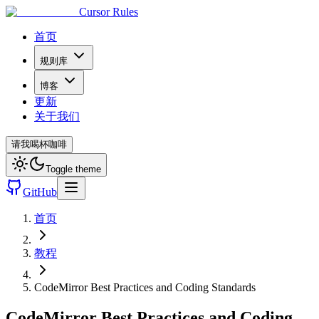
Cursor Rules
首页
规则库
博客
更新
关于我们
请我喝杯咖啡
Toggle theme
GitHub
首页
教程
CodeMirror Best Practices and Coding Standards
CodeMirror Best Practices and Coding