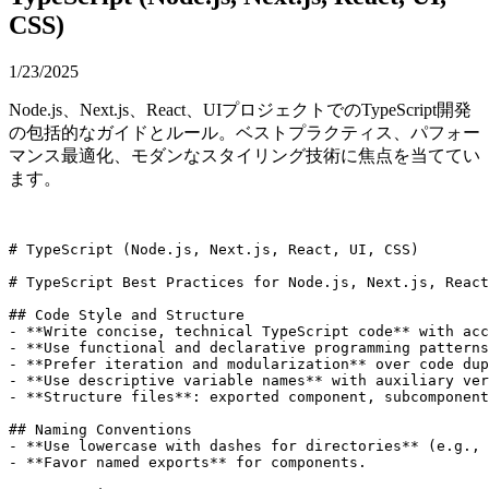
CSS)
1/23/2025
Node.js、Next.js、React、UIプロジェクトでのTypeScript開発
の包括的なガイドとルール。ベストプラクティス、パフォー
マンス最適化、モダンなスタイリング技術に焦点を当ててい
ます。
# TypeScript (Node.js, Next.js, React, UI, CSS)

# TypeScript Best Practices for Node.js, Next.js, React
## Code Style and Structure

- **Write concise, technical TypeScript code** with acc
- **Use functional and declarative programming patterns
- **Prefer iteration and modularization** over code dup
- **Use descriptive variable names** with auxiliary ver
- **Structure files**: exported component, subcomponent
## Naming Conventions

- **Use lowercase with dashes for directories** (e.g., 
- **Favor named exports** for components.
