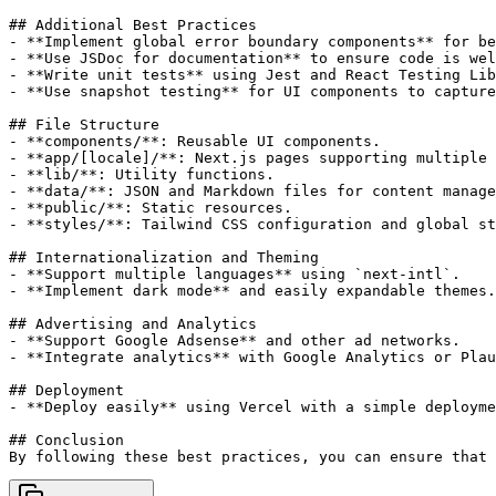
## Additional Best Practices

- **Implement global error boundary components** for be
- **Use JSDoc for documentation** to ensure code is wel
- **Write unit tests** using Jest and React Testing Lib
- **Use snapshot testing** for UI components to capture
## File Structure

- **components/**: Reusable UI components.

- **app/[locale]/**: Next.js pages supporting multiple 
- **lib/**: Utility functions.

- **data/**: JSON and Markdown files for content manage
- **public/**: Static resources.

- **styles/**: Tailwind CSS configuration and global st
## Internationalization and Theming

- **Support multiple languages** using `next-intl`.

- **Implement dark mode** and easily expandable themes.

## Advertising and Analytics

- **Support Google Adsense** and other ad networks.

- **Integrate analytics** with Google Analytics or Plau
## Deployment

- **Deploy easily** using Vercel with a simple deployme
## Conclusion
