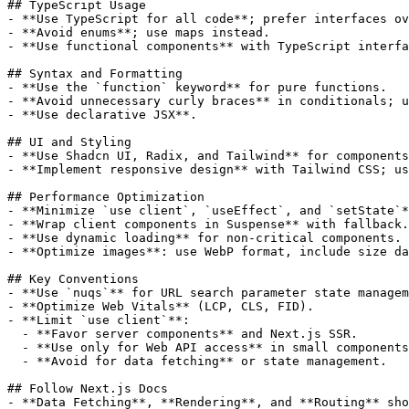
## TypeScript Usage

- **Use TypeScript for all code**; prefer interfaces ov
- **Avoid enums**; use maps instead.

- **Use functional components** with TypeScript interfa
## Syntax and Formatting

- **Use the `function` keyword** for pure functions.

- **Avoid unnecessary curly braces** in conditionals; u
- **Use declarative JSX**.

## UI and Styling

- **Use Shadcn UI, Radix, and Tailwind** for components
- **Implement responsive design** with Tailwind CSS; us
## Performance Optimization

- **Minimize `use client`, `useEffect`, and `setState`*
- **Wrap client components in Suspense** with fallback.

- **Use dynamic loading** for non-critical components.

- **Optimize images**: use WebP format, include size da
## Key Conventions

- **Use `nuqs`** for URL search parameter state managem
- **Optimize Web Vitals** (LCP, CLS, FID).

- **Limit `use client`**:

  - **Favor server components** and Next.js SSR.

  - **Use only for Web API access** in small components
  - **Avoid for data fetching** or state management.

## Follow Next.js Docs

- **Data Fetching**, **Rendering**, and **Routing** sho