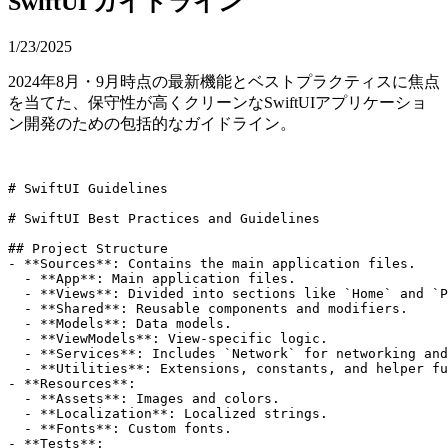
SwiftUI ガイドライン
1/23/2025
2024年8月・9月時点の最新機能とベストプラクティスに焦点
を当てた、保守性が高くクリーンなSwiftUIアプリケーショ
ン開発のための包括的なガイドライン。
# SwiftUI Guidelines

# SwiftUI Best Practices and Guidelines

## Project Structure

- **Sources**: Contains the main application files.

  - **App**: Main application files.

  - **Views**: Divided into sections like `Home` and `P
  - **Shared**: Reusable components and modifiers.

  - **Models**: Data models.

  - **ViewModels**: View-specific logic.

  - **Services**: Includes `Network` for networking and
  - **Utilities**: Extensions, constants, and helper fu
- **Resources**:

  - **Assets**: Images and colors.

  - **Localization**: Localized strings.

  - **Fonts**: Custom fonts.

- **Tests**:
