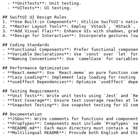
  - **UnitTests**: Unit testing.

  - **UITests**: UI testing.

## SwiftUI UI Design Rules

1. **Use Built-in Components**: Utilize SwiftUI's nativ
2. **Master Layout Tools**: Employ `VStack`, `HStack`, 
3. **Add Visual Flair**: Enhance UIs with shadows, grad
4. **Design for Interaction**: Incorporate gestures (sw
## Coding Standards

- **Functional Components**: Prefer functional componen
- **Variable Declarations**: Use `const` over `let` for
- **Naming Conventions**: Use `camelCase` for variables
## Performance Optimization

- **React.memo**: Use `React.memo` on pure function com
- **Lazy Loading**: Implement lazy loading for routing 
- **useEffect Dependencies**: Optimize `useEffect` depe
## Testing Requirements

- **Unit Tests**: Write unit tests using `Jest` and `Re
- **Test Coverage**: Ensure test coverage reaches at le
- **Snapshot Testing**: Use snapshot testing for UI com
## Documentation

- **JSDoc**: Write comments for functions and component
- **PropTypes**: Components must include `PropTypes` va
- **README.md**: Each main directory must contain a `RE
- **Multilingual README**: Provide both English and Chi