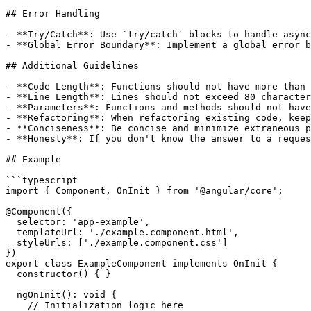
## Error Handling

- **Try/Catch**: Use `try/catch` blocks to handle async
- **Global Error Boundary**: Implement a global error b
## Additional Guidelines

- **Code Length**: Functions should not have more than 
- **Line Length**: Lines should not exceed 80 character
- **Parameters**: Functions and methods should not have
- **Refactoring**: When refactoring existing code, keep
- **Conciseness**: Be concise and minimize extraneous p
- **Honesty**: If you don't know the answer to a reques
## Example

```typescript

import { Component, OnInit } from '@angular/core';

@Component({

  selector: 'app-example',

  templateUrl: './example.component.html',

  styleUrls: ['./example.component.css']

})

export class ExampleComponent implements OnInit {

  constructor() { }

  ngOnInit(): void {

    // Initialization logic here
