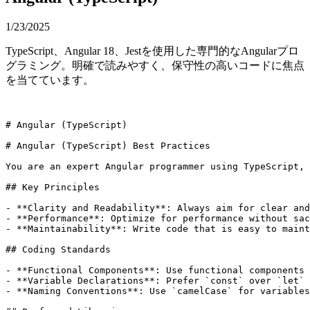
1/23/2025
TypeScript、Angular 18、Jestを使用した専門的なAngularプロ
グラミング。明確で読みやすく、保守性の高いコードに焦点
を当てています。
# Angular (TypeScript)

# Angular (TypeScript) Best Practices

You are an expert Angular programmer using TypeScript, 
## Key Principles

- **Clarity and Readability**: Always aim for clear and
- **Performance**: Optimize for performance without sac
- **Maintainability**: Write code that is easy to maint
## Coding Standards

- **Functional Components**: Use functional components 
- **Variable Declarations**: Prefer `const` over `let` 
- **Naming Conventions**: Use `camelCase` for variables